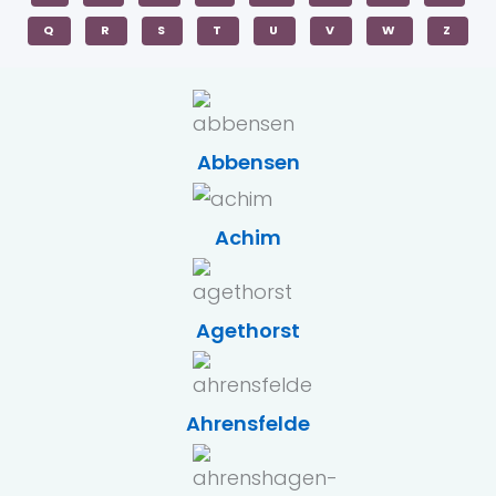
Q
R
S
T
U
V
W
Z
Abbensen
Achim
Agethorst
Ahrensfelde