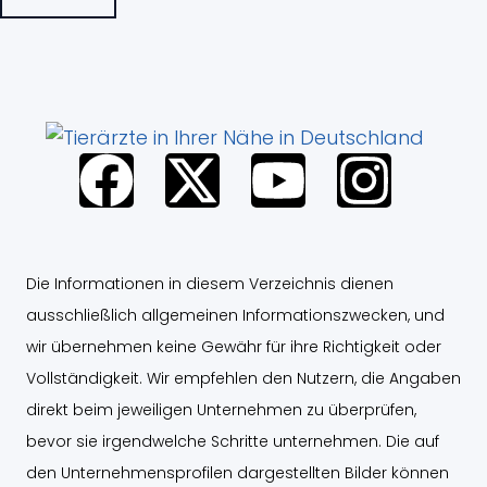
F
X
Y
I
a
-
o
n
c
t
u
s
Die Informationen in diesem Verzeichnis dienen
ausschließlich allgemeinen Informationszwecken, und
e
w
t
t
wir übernehmen keine Gewähr für ihre Richtigkeit oder
b
i
u
a
Vollständigkeit. Wir empfehlen den Nutzern, die Angaben
direkt beim jeweiligen Unternehmen zu überprüfen,
o
t
b
g
bevor sie irgendwelche Schritte unternehmen. Die auf
den Unternehmensprofilen dargestellten Bilder können