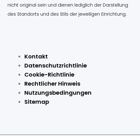
o
t
e
r
nicht original sein und dienen lediglich der Darstellung
k
e
a
des Standorts und des Stils der jeweiligen Einrichtung.
r
m
Kontakt
Datenschutzrichtlinie
Cookie-Richtlinie
Rechtlicher Hinweis
Nutzungsbedingungen
Sitemap