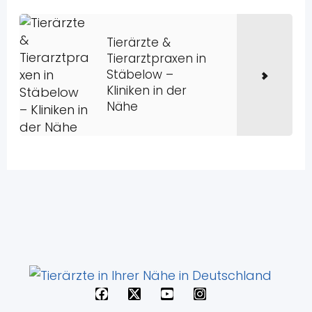
Tierärzte &
Tierarztpraxen in
Stäbelow –
Kliniken in der
Nähe
F
X
Y
I
a
-
o
n