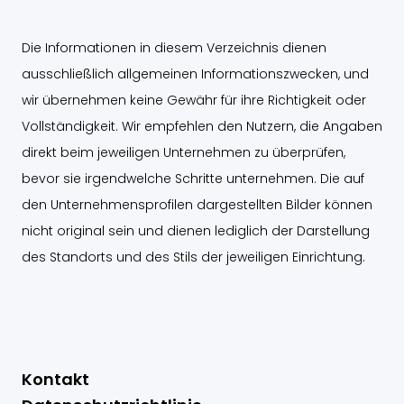
c
t
u
s
e
w
t
t
b
i
u
a
Die Informationen in diesem Verzeichnis dienen
o
t
b
g
o
t
e
r
ausschließlich allgemeinen Informationszwecken, und
k
e
a
wir übernehmen keine Gewähr für ihre Richtigkeit oder
r
m
Vollständigkeit. Wir empfehlen den Nutzern, die Angaben
direkt beim jeweiligen Unternehmen zu überprüfen,
bevor sie irgendwelche Schritte unternehmen. Die auf
den Unternehmensprofilen dargestellten Bilder können
nicht original sein und dienen lediglich der Darstellung
des Standorts und des Stils der jeweiligen Einrichtung.
Kontakt