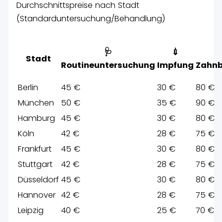
Durchschnittspreise nach Stadt
(Standarduntersuchung/Behandlung)
🩺
💉
Stadt
Routineuntersuchung
Impfung
Zahn
Berlin
45 €
30 €
80 €
München
50 €
35 €
90 €
Hamburg
45 €
30 €
80 €
Köln
42 €
28 €
75 €
Frankfurt
45 €
30 €
80 €
Stuttgart
42 €
28 €
75 €
Düsseldorf
45 €
30 €
80 €
Hannover
42 €
28 €
75 €
Leipzig
40 €
25 €
70 €