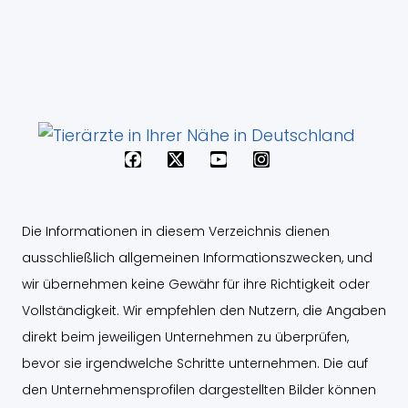
F
X
Y
I
a
-
o
n
c
t
u
s
e
w
t
t
b
i
u
a
Die Informationen in diesem Verzeichnis dienen
o
t
b
g
o
t
e
r
ausschließlich allgemeinen Informationszwecken, und
k
e
a
wir übernehmen keine Gewähr für ihre Richtigkeit oder
r
m
Vollständigkeit. Wir empfehlen den Nutzern, die Angaben
direkt beim jeweiligen Unternehmen zu überprüfen,
bevor sie irgendwelche Schritte unternehmen. Die auf
den Unternehmensprofilen dargestellten Bilder können