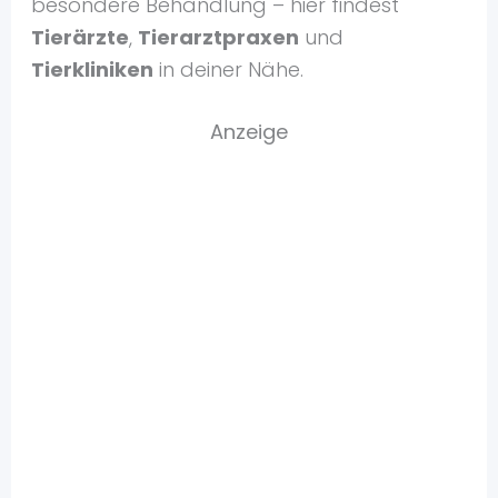
besondere Behandlung – hier findest
Tierärzte
,
Tierarztpraxen
und
Tierkliniken
in deiner Nähe.
Anzeige