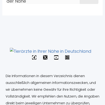
F
X
Y
I
a
-
o
n
c
t
u
s
e
w
t
t
b
i
u
a
Die Informationen in diesem Verzeichnis dienen
o
t
b
g
o
t
e
r
ausschließlich allgemeinen Informationszwecken, und
k
e
a
wir übernehmen keine Gewähr für ihre Richtigkeit oder
r
m
Vollständigkeit. Wir empfehlen den Nutzern, die Angaben
direkt beim jeweiligen Unternehmen zu überprüfen,