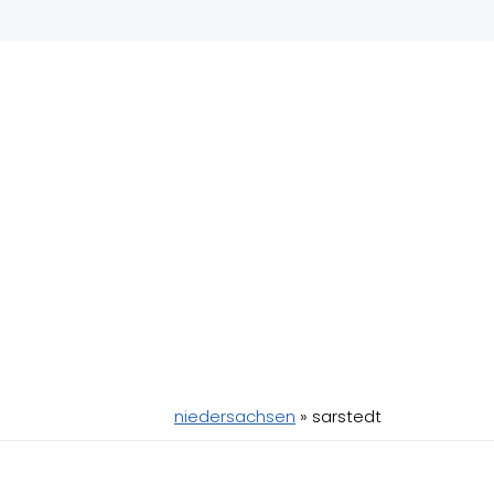
stedt – Kliniken in der Nähe
, wenn das Haustier tierärztliche Hilfe erforderlic
ierarztpraxen
und
Tierkliniken
in deiner Nähe.
Anzeige
niedersachsen
»
sarstedt