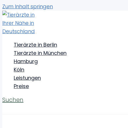
Zum Inhalt springen
Tierärzte & Tierarztpraxen in Sar
Tierärzte in Berlin
Tierärzte in München
Einen Tierarzt in
Sarstedt
aufzusuchen, ist wichtig
Hamburg
spezielle Behandlung – hier triffst du
Tierärzte
,
T
Köln
Leistungen
Preise
Suchen