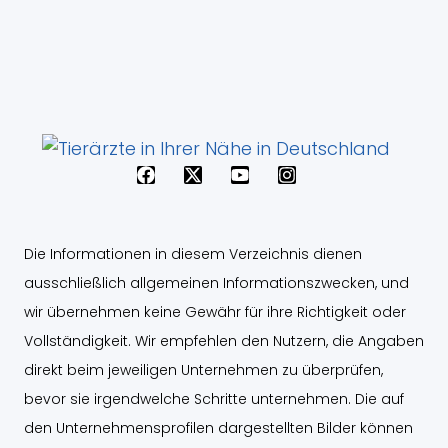
F
X
Y
I
a
-
o
n
c
t
u
s
e
w
t
t
b
i
u
a
Die Informationen in diesem Verzeichnis dienen
o
t
b
g
o
t
e
r
ausschließlich allgemeinen Informationszwecken, und
k
e
a
wir übernehmen keine Gewähr für ihre Richtigkeit oder
r
m
Vollständigkeit. Wir empfehlen den Nutzern, die Angaben
direkt beim jeweiligen Unternehmen zu überprüfen,
bevor sie irgendwelche Schritte unternehmen. Die auf
den Unternehmensprofilen dargestellten Bilder können