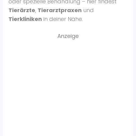
oder spezielle Behandlung – hier findest
Tierärzte
,
Tierarztpraxen
und
Tierkliniken
in deiner Nähe.
Anzeige