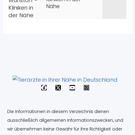
Nähe
F
X
Y
I
a
-
o
n
c
t
u
s
e
w
t
t
b
i
u
a
Die Informationen in diesem Verzeichnis dienen
o
t
b
g
o
t
e
r
ausschließlich allgemeinen Informationszwecken, und
k
e
a
wir übernehmen keine Gewähr für ihre Richtigkeit oder
r
m