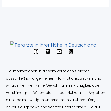
F
X
Y
I
a
-
o
n
c
t
u
s
e
w
t
t
b
i
u
a
Die Informationen in diesem Verzeichnis dienen
o
t
b
g
o
t
e
r
ausschließlich allgemeinen Informationszwecken, und
k
e
a
wir übernehmen keine Gewähr für ihre Richtigkeit oder
r
m
Vollständigkeit. Wir empfehlen den Nutzern, die Angaben
direkt beim jeweiligen Unternehmen zu überprüfen,
bevor sie irgendwelche Schritte unternehmen. Die auf