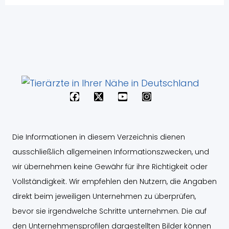
F
X
Y
I
a
-
o
n
c
t
u
s
e
w
t
t
b
i
u
a
Die Informationen in diesem Verzeichnis dienen
o
t
b
g
o
t
e
r
ausschließlich allgemeinen Informationszwecken, und
k
e
a
wir übernehmen keine Gewähr für ihre Richtigkeit oder
r
m
Vollständigkeit. Wir empfehlen den Nutzern, die Angaben
direkt beim jeweiligen Unternehmen zu überprüfen,
bevor sie irgendwelche Schritte unternehmen. Die auf
den Unternehmensprofilen dargestellten Bilder können