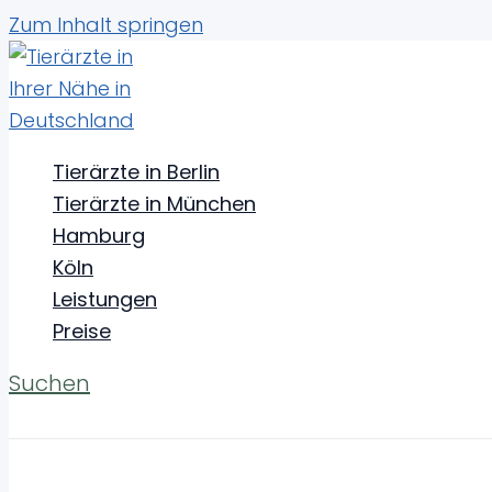
Zum Inhalt springen
Tierärzte & Tierarztpraxen in Rö
Tierärzte in Berlin
Tierärzte in München
Einen kompetenten Tierarzt in
Rövershagen
zu en
Hamburg
Routineuntersuchung, eine Impfung oder spezielle
Köln
Leistungen
Preise
Suchen