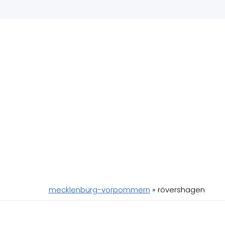
vershagen – Kliniken in der Nähe
gagieren, ist wichtig, wenn dein Haustier tierärztlich
 Behandlung – hier triffst du
Tierärzte
,
Tierarztp
Anzeige
mecklenburg-vorpommern
»
rövershagen