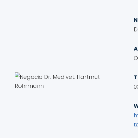
D
A
O
T
0
W
h
r